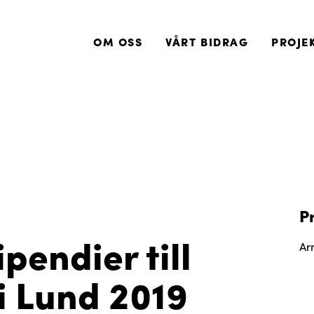
OM OSS
VÅRT BIDRAG
PROJE
P
pendier till
Ar
i Lund 2019