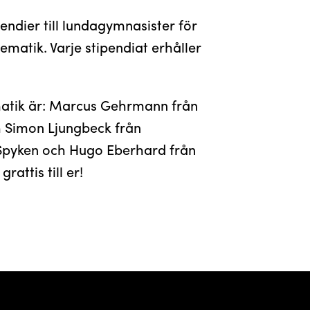
ipendier till lundagymnasister för
ematik. Varje stipendiat erhåller
matik är: Marcus Gehrmann från
h Simon Ljungbeck från
 Spyken och Hugo Eberhard från
attis till er!