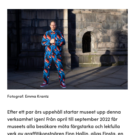
Fotograf: Emma Krantz
Efter ett par års uppehåll startar museet upp denna
verksamhet igen! Från april till september 2022 får
museets alla besökare möta färgstarka och lekfulla
verk av graffitikonstnären Finn Hallin, alias Finsta, en