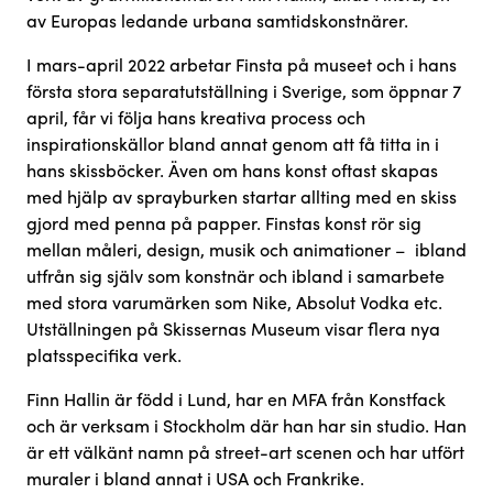
av Europas ledande urbana samtidskonstnärer.
I mars-april 2022 arbetar Finsta på museet och i hans
första stora separatutställning i Sverige, som öppnar 7
april, får vi följa hans kreativa process och
inspirationskällor bland annat genom att få titta in i
hans skissböcker. Även om hans konst oftast skapas
med hjälp av sprayburken startar allting med en skiss
gjord med penna på papper. Finstas konst rör sig
mellan måleri, design, musik och animationer – ibland
utfrån sig själv som konstnär och ibland i samarbete
med stora varumärken som Nike, Absolut Vodka etc.
Utställningen på Skissernas Museum visar flera nya
platsspecifika verk.
Finn Hallin är född i Lund, har en MFA från Konstfack
och är verksam i Stockholm där han har sin studio. Han
är ett välkänt namn på street-art scenen och har utfört
muraler i bland annat i USA och Frankrike.