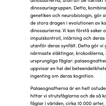
dinosauriegruppen. Detta, kombin
genetiken och neurobiologin, gör at
de stora dragen i evolutionen av k
dinosaurierna. Vi kan förstå saker
impulskontroll, inlärning och deras
utanför deras synfält. Detta gör v
närmaste släktingar, krokodilerna
ursprungliga fåglar: palaeognather
uppvisar en hel del beteendelikhet
ingenting om deras kognition.
Palaeognatherna är en helt ostude
hittar vi strutsfåglarna och de så k
fåglar i världen, cirka 10 000 arter