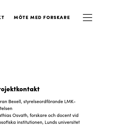
KT
MÖTE MED FORSKARE
rojektkontakt
ran Bexell, styrelseordförande LMK-
ftelsen
thias Osvath, forskare och docent vid
osofiska institutionen, Lunds universitet