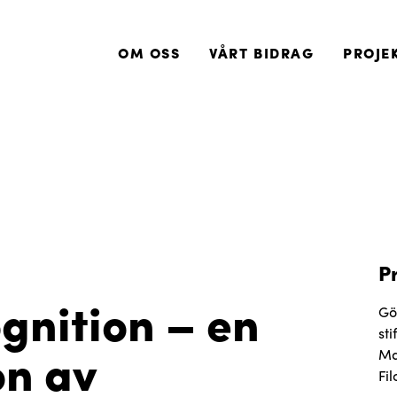
OM OSS
VÅRT BIDRAG
PROJE
P
gnition – en
Gö
sti
on av
Ma
Fil