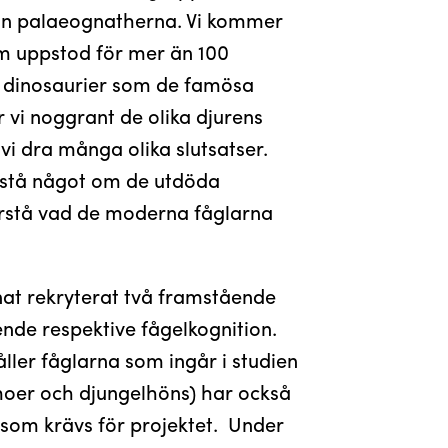
 än palaeognatherna. Vi kommer
om uppstod för mer än 100
 dinosaurier som de famösa
r vi noggrant de olika djurens
vi dra många olika slutsatser.
förstå något om de utdöda
förstå vad de moderna fåglarna
nat rekryterat två framstående
ende respektive fågelkognition.
ler fåglarna som ingår i studien
moer och djungelhöns) har också
r som krävs för projektet. Under