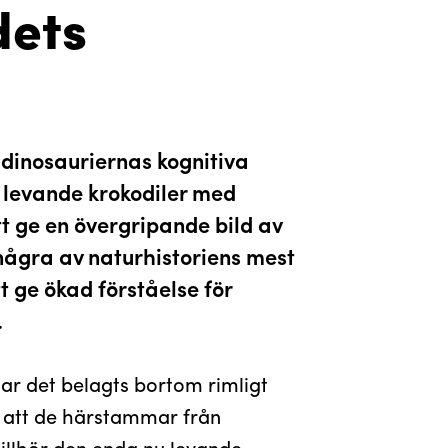
dets
 dinosauriernas kognitiva
 levande krokodiler med
tt ge en övergripande bild av
några av naturhistoriens mest
t ge ökad förståelse för
.
har det belagts bortom rimligt
te att de härstammar från
 tillhör den enda nu levande