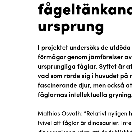
fågeltänkan
ursprung
I projektet undersöks de utdöda
förmågor genom jämförelser av
ursprungliga fåglar. Syftet är a
vad som rörde sig i huvudet på 
fascinerande djur, men också at
fåglarnas intellektuella gryning
Mathias Osvath: ”Relativt nyligen 
tvivel att fåglar är dinosaurier. In
dinosaurierna, utan att de faktiskt