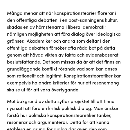
Många menar att när konspirationsteorier florerar i
den offentliga debatten, i en post-sanningens kultur,
skadas en av hörnstenarna i liberal demokrati;
nämligen möjligheten att föra dialog över ideologiska
gränser. Akademiker och andra som deltar i den
offentliga debatten försöker ofta råda bot på detta
genom att hävda vikten av fakta och evidensbaserat
beslutsfattande. Det som missas då är att det finns en
grundläggande konflikt rörande vad som kan anses
som rationellt och legitimt. Konspirationsteoretiker kan
exempelvis ha andra kriterier för hur ett resonemang
ska se ut för att vara övertygande.
Mot bakgrund av detta syftar projektet till att finna
nya sätt att föra en kritisk politisk dialog. Man önskar
förstå hur politiska konspirationsteoretiker tänker,
resonerar och argumenterar. Detta för att kunna
etablera en grund för dialog där även den som