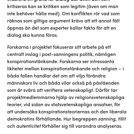
kritiseras kan se kritiken som legitim (även om man
inte behöver hålla med). Om konflikten rör vad som
räknas som giltiga argument krävs att ett annat fält
öppnas än det som experter kallar fakta för att en
dialog ska kunna föras.
Forskarna i projektet fokuserar sitt arbete på ett
centralt inslag i post-sanningens politik, nämligen
konspirationstänkande. Forskarna ser intressanta
likheter mellan konspirationstänkande och religion – i
båda fallen handlar det om att vilja förändra
människors liv och båda vilar också på påståenden
som är svåra att verifiera vetenskapligt. Därför tar
projektmedlemmarna hjälp av religionsvetenskapliga
teorier, vid sidan av statsvetenskapliga ansatser, för
att undersöka konspirationsteoriernas och den liberala
demokratins förhållande. Hur begreppen
sanning, tillit
och
autenticitet
förhåller sig till varandra analyseras.