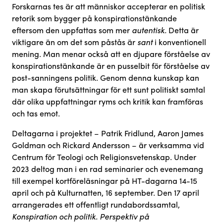
Forskarnas tes är att människor accepterar en politisk
retorik som bygger på konspirationstänkande
eftersom den uppfattas som mer
autentisk.
Detta är
viktigare än om det som påstås är
sant
i konventionell
mening. Man menar också att en djupare förståelse av
konspirationstänkande är en pusselbit för förståelse av
post-sanningens politik. Genom denna kunskap kan
man skapa förutsättningar för ett sunt politiskt samtal
där olika uppfattningar ryms och kritik kan framföras
och tas emot.
Deltagarna i projektet – Patrik Fridlund, Aaron James
Goldman och Rickard Andersson – är verksamma vid
Centrum för Teologi och Religionsvetenskap. Under
2023 deltog man i en rad seminarier och evenemang
till exempel kortföreläsningar på HT-dagarna 14-15
april och på Kulturnatten, 16 september. Den 17 april
arrangerades ett offentligt rundabordssamtal,
Konspiration och politik. Perspektiv på